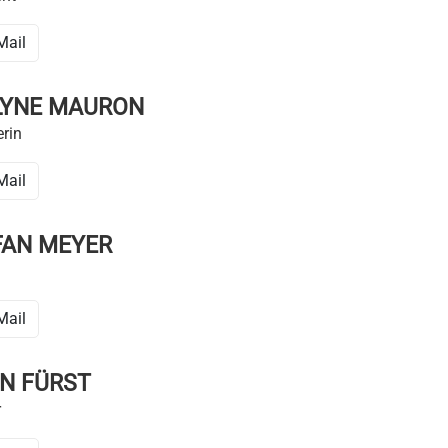
Mail
LYNE MAURON
erin
Mail
FAN MEYER
Mail
IN FÜRST
r