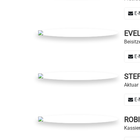
E-
EVE
Beisitz
E-
STE
Aktuar
E-
ROB
Kassie