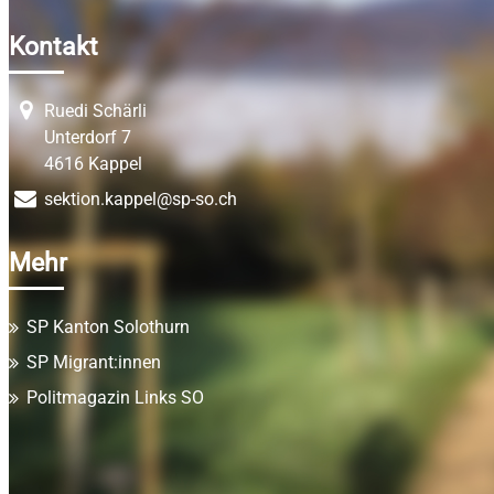
Kontakt
Ruedi Schärli
Unterdorf 7
4616 Kappel
sektion.kappel@sp-so.ch
Mehr
SP Kanton Solothurn
SP Migrant:innen
Politmagazin Links SO