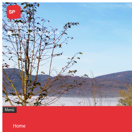
SP Kappel
Für alle statt für wenige
sektion.kappel@sp-so.ch
Menü
Home