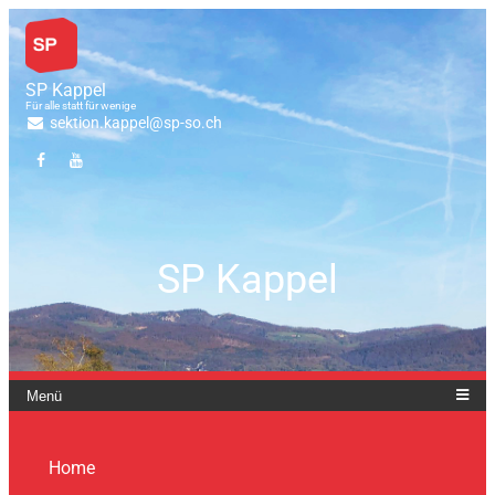
SP Kappel
Für alle statt für wenige
sektion.kappel@sp-so.ch
SP Kappel
Menü
Home