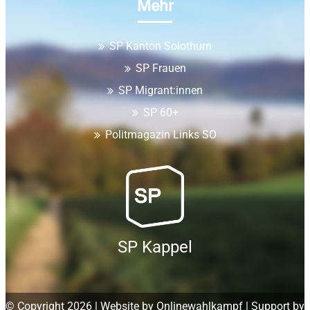
Mehr
SP Kanton Solothurn
SP Frauen
SP Migrant:innen
SP 60+
Politmagazin Links SO
SP Kappel
© Copyright 2026 | Website by
Onlinewahlkampf
| Support by